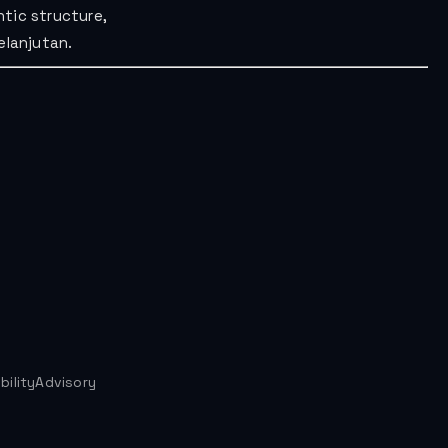
tic structure,
elanjutan.
ilityAdvisory