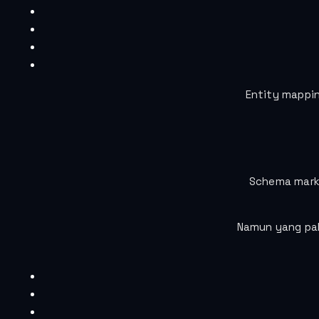
Entity mappi
Schema marku
Namun yang pal