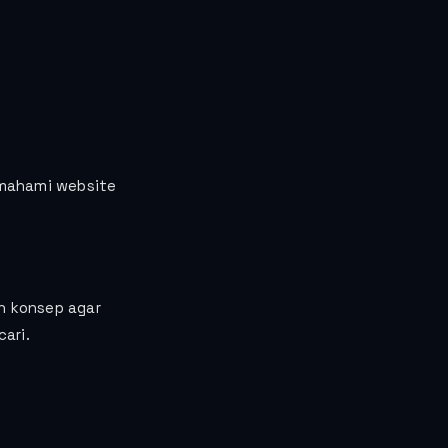
emahami website
n konsep agar
ari.