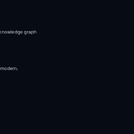
knowledge graph
 modern.