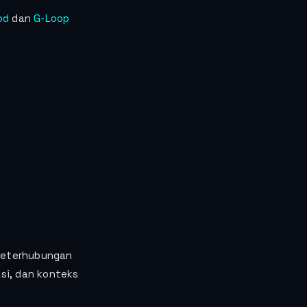
od
dan
G-Loop
 keterhubungan
si, dan konteks