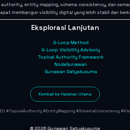
al authority, entity mapping, schema consistency, dan seman
apat membangun visibility digital yang lebih stabil dan berk
Eksplorasi Lanjutan
G-Loop Method
G-Loop Visibility Advisory
Topical Authority Framework
NodeGunawan
Gunawan Satyakusuma
Kembali ke Halaman Utama
EO #TopicalAuthority #EntityMapping #SchemaConsistency #Visib
© 2026 Gunawan Satyakusuma