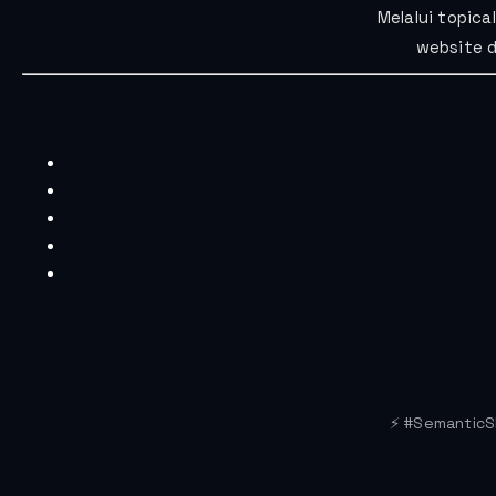
Melalui topic
website d
⚡ #SemanticS