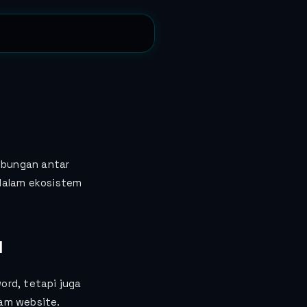
ubungan antar
 dalam ekosistem
d
ord, tetapi juga
lam website.