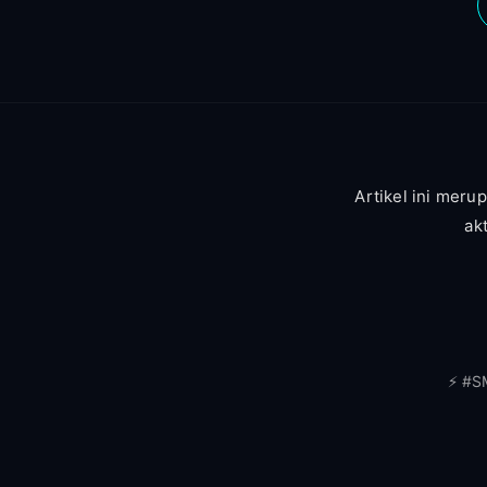
Artikel ini merup
ak
⚡ #S