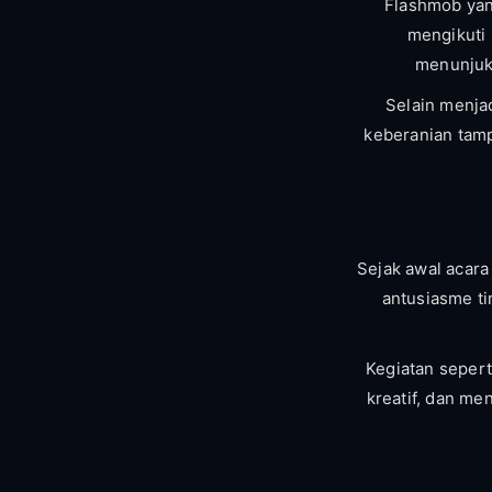
Flashmob yan
mengikuti 
menunjukk
Selain menja
keberanian tamp
Sejak awal acar
antusiasme t
Kegiatan sepert
kreatif, dan me