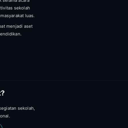
k selama acara
ivitas sekolah
 masyarakat luas.
pat menjadi aset
pendidikan.
t?
kegiatan sekolah,
onal.