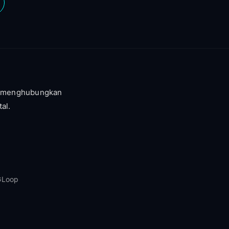
 menghubungkan
al.
GLoop