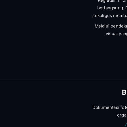
Kegiatan ini 
berlangsung. 
sekaligus memban
Melalui pendeka
visual yan
B
Dokumentasi foto
orga