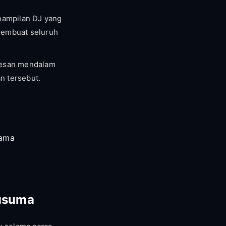
nampilan DJ yang
membuat seluruh
kesan mendalam
n tersebut.
sama
usuma