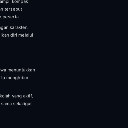
tampil kompak
an tersebut
r peserta.
gan karakter,
kan diri melalui
iswa menunjukkan
rta menghibur
olah yang aktif,
a sama sekaligus